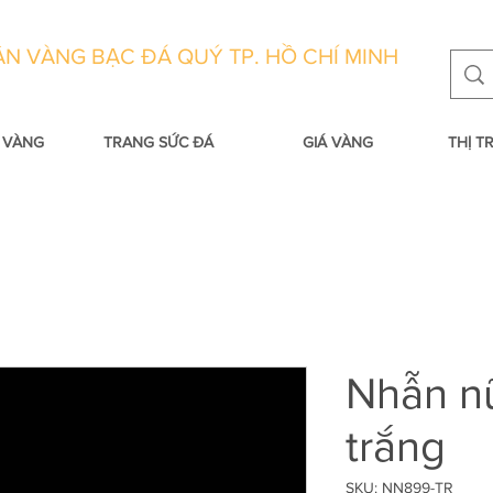
N VÀNG BẠC ĐÁ QUÝ TP. HỒ CHÍ MINH
 VÀNG
TRANG SỨC ĐÁ
GIÁ VÀNG
THỊ 
Nhẫn n
trắng
SKU: NN899-TR