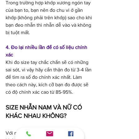
Trong trường hợp khớp xương ngón tay 
của bạn to, bạn nên đo chu vi ở gần 
khớp (không phải trên khớp) sao cho khi 
bạn đeo nhẫn thì nhẫn dễ vào và không 
bị tuột mất.
4. Đo lại nhiều lần để có số liệu chính 
xác 
Khi đo size tay chắc chắn sẽ có những 
sai sót, vì vậy hãy cẩn thận đo từ 3-4 lần 
để tìm ra số đo chính xác nhất. Làm 
theo cách này, kích cỡ bạn đo được sẽ 
có độ chính xác cao từ 85-95%.
SIZE 
NHẪN NAM
 VÀ NỮ CÓ 
KHÁC NHAU KHÔNG?
Với nam và nữ thì kích thước tay sẽ 