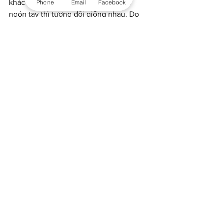
khác nhau nhưng đối với kích thước 
Phone
Email
Facebook
ngón tay thì tương đối giống nhau. Do 
đó, bạn có thể thực hiện việc đo size 
nhẫn tương tự như của nữ. Đối với nhẫn 
cưới, nhẫn kiểu hoặc nhẫn bạc vẫn có 
thể áp dụng theo cách này.
Với những ai không biết đo hoặc lý do 
nào đó chưa đo được thì có thể áng 
chừng size tay đeo nhẫn qua chiều cao 
cân nặng theo bảng bên dưới: