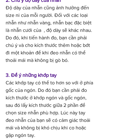
2. Chú ý độ dày của nhẫn 
Độ dày của nhẫn cũng ảnh hưởng đến 
size ni của mỗi người. Đối với các loại 
nhẫn như 
nhẫn vàng
, 
nhẫn bạc
 đặc biệt 
là 
nhẫn cưới
 của  , độ dày sẽ khác nhau. 
Do đó, khi tiến hành đo, bạn cần phải 
chú ý và cho kích thước thêm hoặc bớt 
đi một khoản để khi đeo nhẫn có thể 
thoải mái mà không bị gò bó.
3. Để ý những khớp tay 
Các khớp tay có thể to hơn so với ở phía 
gốc của ngón. Do đó bạn cần phải đo 
kích thước ở khớp ngón và gốc ngón, 
sau đó lấy kích thước giữa 2 phần để 
chọn size nhẫn phù hợp. Lúc này tay 
đeo nhẫn của bạn sẽ có cảm giác thoải 
mái và không bị khó chịu khi co hoặc 
gập ngón tay.