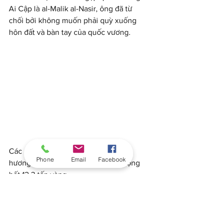
Ai Cập là al-Malik al-Nasir, ông đã từ 
chối bởi không muốn phải quỳ xuống 
hôn đất và bàn tay của quốc vương.
Các nhà sử học ước tính đoàn hành 
Phone
Email
Facebook
hương của Musa đã chi tiêu tổng cộng 
hết 12,3 tấn vàng.
Trong suốt thời gian ở Cairo, vua Musa 
chi tiêu rất hào phóng. Ông ban phát 
vàng cho người nghèo ở Cairo, nhiều 