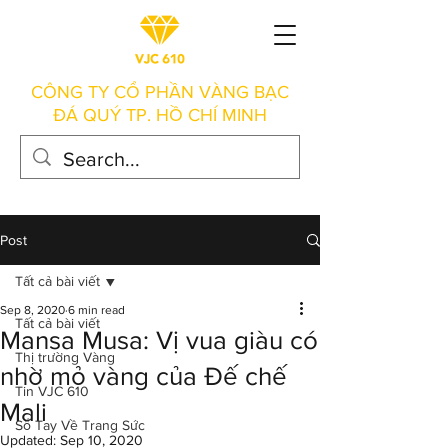
CÔNG TY CỔ PHẦN VÀNG BẠC
ĐÁ QUÝ TP. HỒ CHÍ MINH
Post
Tất cả bài viết
Sep 8, 2020
6 min read
Tất cả bài viết
Mansa Musa: Vị vua giàu có
Thị trường Vàng
nhờ mỏ vàng của Đế chế
Tin VJC 610
Mali
Sổ Tay Về Trang Sức
Updated:
Sep 10, 2020