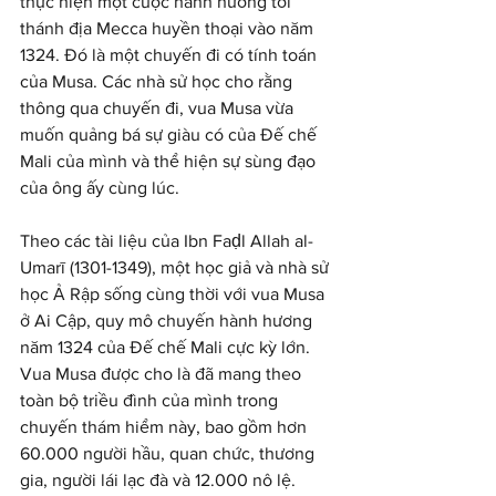
thực hiện một cuộc hành hương tới 
thánh địa Mecca huyền thoại vào năm 
1324. Đó là một chuyến đi có tính toán 
của Musa. Các nhà sử học cho rằng 
thông qua chuyến đi, vua Musa vừa 
muốn quảng bá sự giàu có của Đế chế 
Mali của mình và thể hiện sự sùng đạo 
của ông ấy cùng lúc.
Theo các tài liệu của Ibn Faḍl Allah al-
Umarī (1301-1349), một học giả và nhà sử 
học Ả Rập sống cùng thời với vua Musa 
ở Ai Cập, quy mô chuyến hành hương 
năm 1324 của Đế chế Mali cực kỳ lớn. 
Vua Musa được cho là đã mang theo 
toàn bộ triều đình của mình trong 
chuyến thám hiểm này, bao gồm hơn 
60.000 người hầu, quan chức, thương 
gia, người lái lạc đà và 12.000 nô lệ.