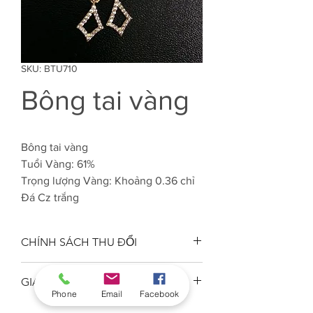
SKU: BTU710
Bông tai vàng
Bông tai vàng
Tuổi Vàng: 61%
Trọng lượng Vàng: Khoảng 0.36 chỉ
Đá Cz trắng
CHÍNH SÁCH THU ĐỔI
Công ty VJC 610 đảm bảo chất
GIAO HÀNG
lượng tuổi vàng trang sức đúng
Phone
Email
Facebook
tuổi, kiểu dáng phong phú, sản
Nhân viên kinh doanh giao hàng tận