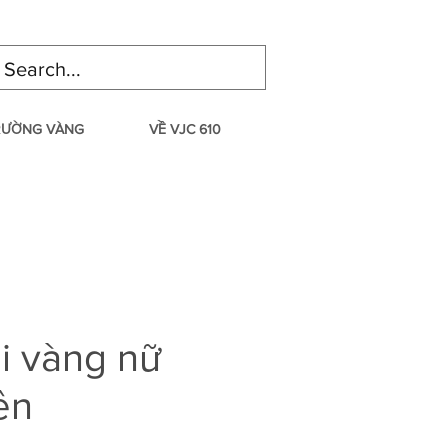
TRƯỜNG VÀNG
VỀ VJC 610
i vàng nữ
ền