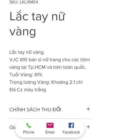
SKU: LKLXM04
Lắc tay nữ
vàng
Lắc tay nữ vàng.
VJC 610 bán sỉ nữ trang cho các tiệm
vàng tại Tp.HCM và trên toàn quốc.
Tuổi Vàng: 61%
Trọng lượng Vàng: Khoảng 2.1 chỉ
Đá Cz màu trắng
CHÍNH SÁCH THU ĐỔI
Công ty VJC 610 đảm bảo chất
GIAO HÀNG
lượng tuổi vàng trang sức đúng
Phone
Email
Facebook
tuổi, kiểu dáng phong phú, sản
Nhân viên kinh doanh giao hàng tận