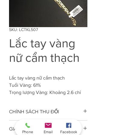
SKU: LCTKL507
Lắc tay vàng
nữ cẩm thạch
Lắc tay vàng nữ cẩm thạch
Tuổi Vàng: 61%
Trọng lượng Vàng: Khoảng 2.6 chỉ
CHÍNH SÁCH THU ĐỔI
Công ty VJC 610 đảm bảo chất
GIAO HÀNG
lượng tuổi vàng trang sức đúng
Phone
Email
Facebook