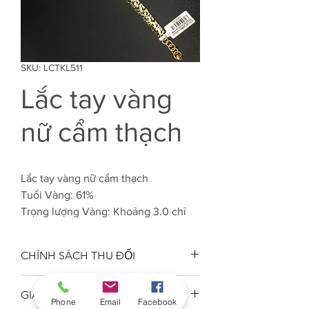
SKU: LCTKL511
Lắc tay vàng
nữ cẩm thạch
Lắc tay vàng nữ cẩm thạch
Tuổi Vàng: 61%
Trọng lượng Vàng: Khoảng 3.0 chỉ
CHÍNH SÁCH THU ĐỔI
Công ty VJC 610 đảm bảo chất
GIAO HÀNG
lượng tuổi vàng trang sức đúng
Phone
Email
Facebook