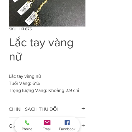
SKU: LKL875
Lắc tay vàng
nữ
Lắc tay vàng nữ
Tuổi Vàng: 61%
Trọng lượng Vàng: Khoảng 2.9 chỉ
CHÍNH SÁCH THU ĐỔI
Công ty VJC 610 đảm bảo chất
GIAO HÀNG
lượng tuổi vàng trang sức đúng
Phone
Email
Facebook