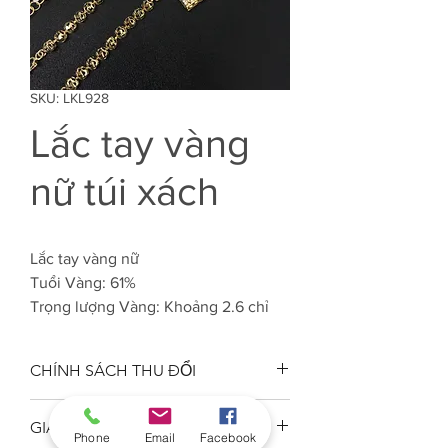
SKU: LKL928
Lắc tay vàng
nữ túi xách
Lắc tay vàng nữ
Tuổi Vàng: 61%
Trọng lượng Vàng: Khoảng 2.6 chỉ
CHÍNH SÁCH THU ĐỔI
Công ty VJC 610 đảm bảo chất
GIAO HÀNG
lượng tuổi vàng trang sức đúng
Phone
Email
Facebook