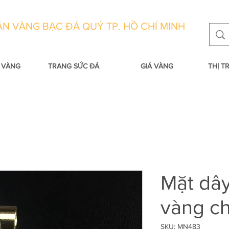
N VÀNG BẠC ĐÁ QUÝ TP. HỒ CHÍ MINH
 VÀNG
TRANG SỨC ĐÁ
GIÁ VÀNG
THỊ 
Mặt dâ
vàng c
SKU: MN483