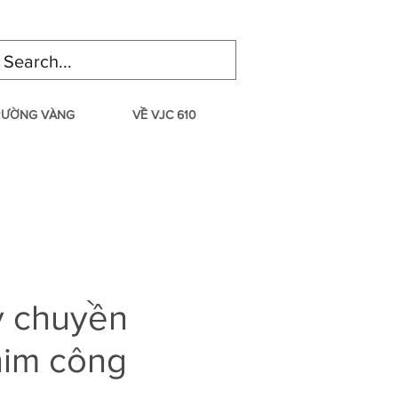
TRƯỜNG VÀNG
VỀ VJC 610
y chuyền
him công