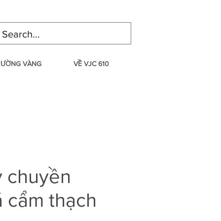
TRƯỜNG VÀNG
VỀ VJC 610
y chuyền
á cẩm thạch