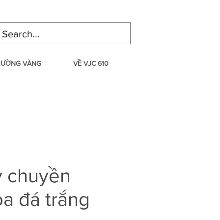
TRƯỜNG VÀNG
VỀ VJC 610
y chuyền
a đá trắng