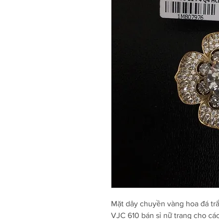
Mặt dây chuyền vàng hoa đá tr
VJC 610 bán sỉ nữ trang cho cá