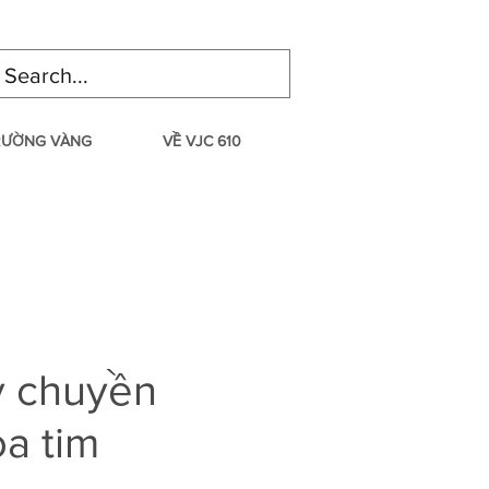
TRƯỜNG VÀNG
VỀ VJC 610
y chuyền
a tim