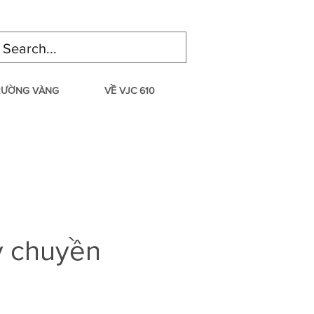
TRƯỜNG VÀNG
VỀ VJC 610
y chuyền