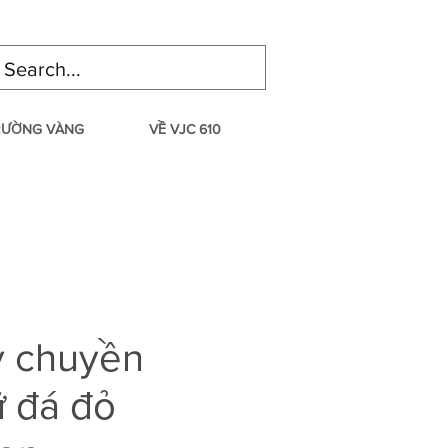
TRƯỜNG VÀNG
VỀ VJC 610
y chuyền
ữ đá đỏ