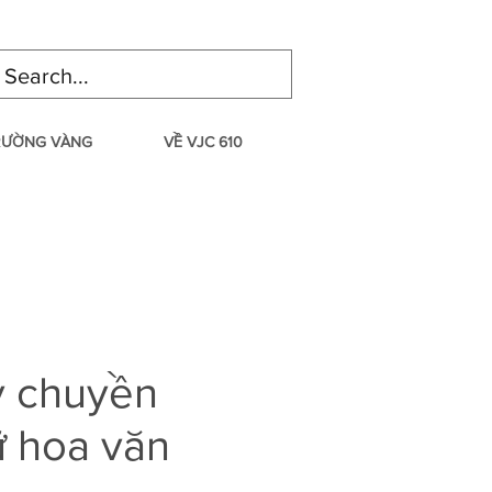
TRƯỜNG VÀNG
VỀ VJC 610
y chuyền
ữ hoa văn