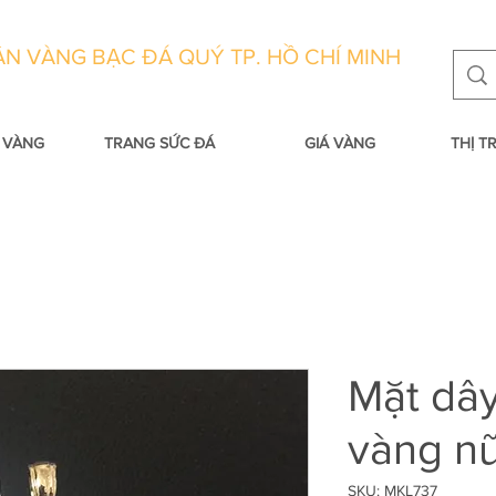
N VÀNG BẠC ĐÁ QUÝ TP. HỒ CHÍ MINH
 VÀNG
TRANG SỨC ĐÁ
GIÁ VÀNG
THỊ 
Mặt dâ
vàng n
SKU: MKL737