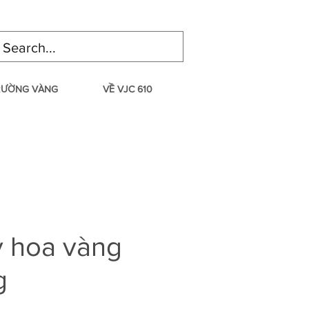
TRƯỜNG VÀNG
VỀ VJC 610
y hoa vàng
g