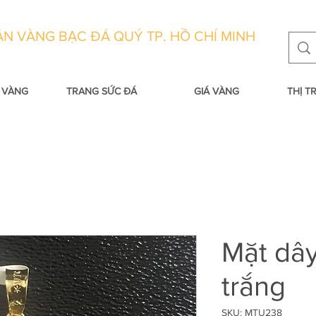
N VÀNG BẠC ĐÁ QUÝ TP. HỒ CHÍ MINH
 VÀNG
TRANG SỨC ĐÁ
GIÁ VÀNG
THỊ 
Mặt dây
trắng
SKU: MTU238