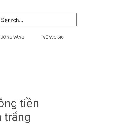
TRƯỜNG VÀNG
VỀ VJC 610
ồng tiền
 trắng