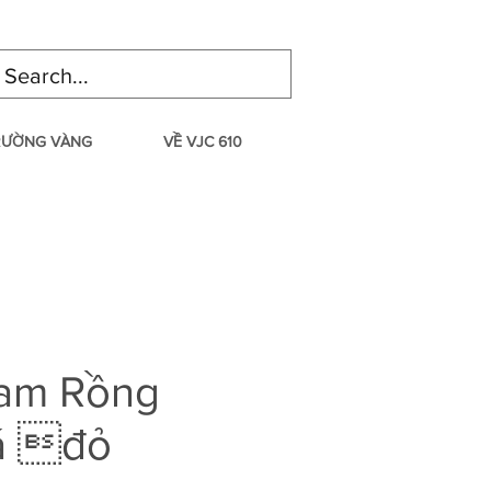
TRƯỜNG VÀNG
VỀ VJC 610
am Rồng
á đỏ