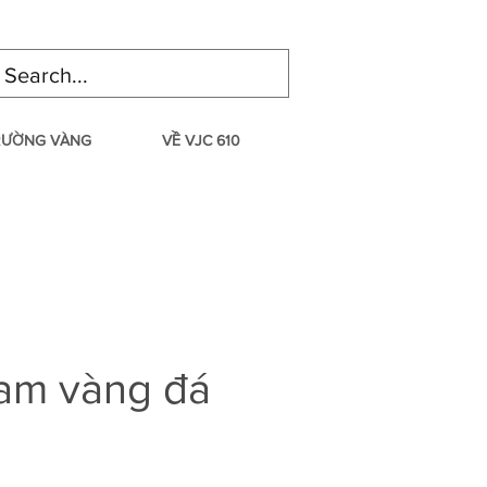
TRƯỜNG VÀNG
VỀ VJC 610
am vàng đá