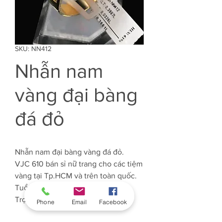
SKU: NN412
Nhẫn nam
vàng đại bàng
đá đỏ
Nhẫn nam đại bàng vàng đá đỏ.
VJC 610 bán sỉ nữ trang cho các tiệm
vàng tại Tp.HCM và trên toàn quốc.
Tuổi Vàng: 61%
Trọng lượng Vàng: Khoảng 3.9 chỉ
Phone
Email
Facebook