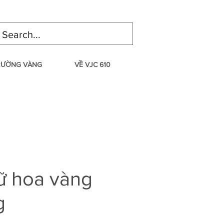
TRƯỜNG VÀNG
VỀ VJC 610
ữ hoa vàng
g