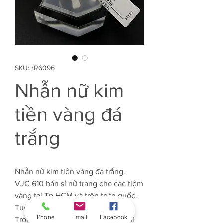
SKU: rR6096
Nhẫn nữ kim
tiền vàng đá
trắng
Nhẫn nữ kim tiền vàng đá trắng.
VJC 610 bán sỉ nữ trang cho các tiệm
vàng tại Tp.HCM và trên toàn quốc.
Tuổi Vàng: 61%
Phone
Email
Facebook
Trọng lượng Vàng: Khoảng 0.3 chỉ