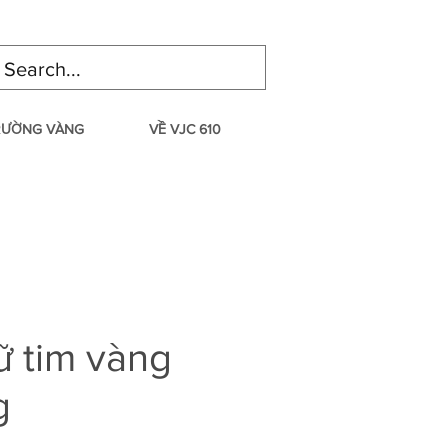
TRƯỜNG VÀNG
VỀ VJC 610
 tim vàng
g