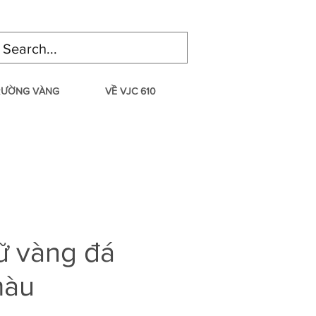
TRƯỜNG VÀNG
VỀ VJC 610
ữ vàng đá
màu