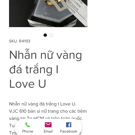
SKU: R4193
Nhẫn nữ vàng
đá trắng I
Love U
Nhẫn nữ vàng đá trắng I Love U.
VJC 610 bán sỉ nữ trang cho các tiệm
vàng tại Tp.HCM và trên toàn quốc.
Tuổi Vàng: 61%
Phone
Email
Facebook
Trọng lượng Vàng: Khoảng 0.5 chỉ