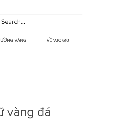
TRƯỜNG VÀNG
VỀ VJC 610
ữ vàng đá