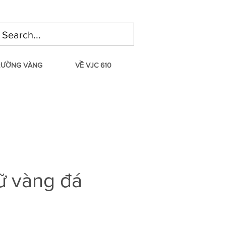
TRƯỜNG VÀNG
VỀ VJC 610
ữ vàng đá