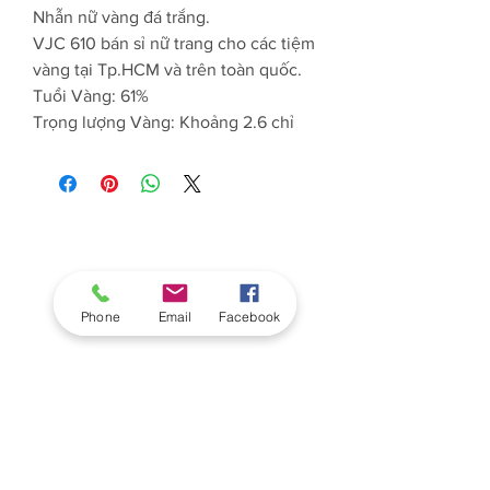
Nhẫn nữ vàng đá trắng.
VJC 610 bán sỉ nữ trang cho các tiệm
vàng tại Tp.HCM và trên toàn quốc.
Tuổi Vàng: 61%
Trọng lượng Vàng: Khoảng 2.6 chỉ
Phone
Email
Facebook
CÔNG TY CỔ PHẦN VÀNG BẠC ĐÁ QUÝ TP.
HỒ CHÍ MINH - VJC 610
0314338657
do Sở KHĐT Tp.HCM cấp ngày