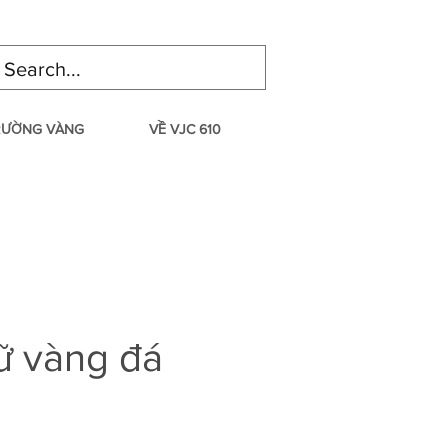
TRƯỜNG VÀNG
VỀ VJC 610
ữ vàng đá