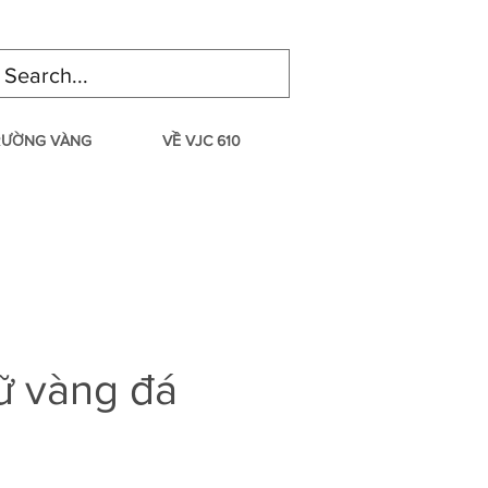
TRƯỜNG VÀNG
VỀ VJC 610
ữ vàng đá