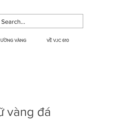
TRƯỜNG VÀNG
VỀ VJC 610
ữ vàng đá