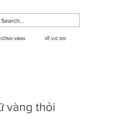
TRƯỜNG VÀNG
VỀ VJC 610
 vàng thỏi