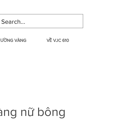
TRƯỜNG VÀNG
VỀ VJC 610
àng nữ bông