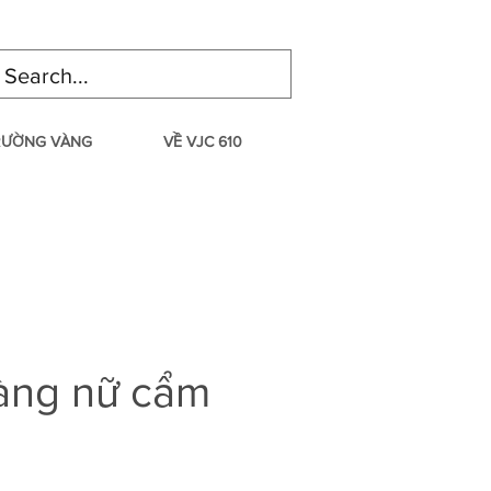
TRƯỜNG VÀNG
VỀ VJC 610
àng nữ cẩm