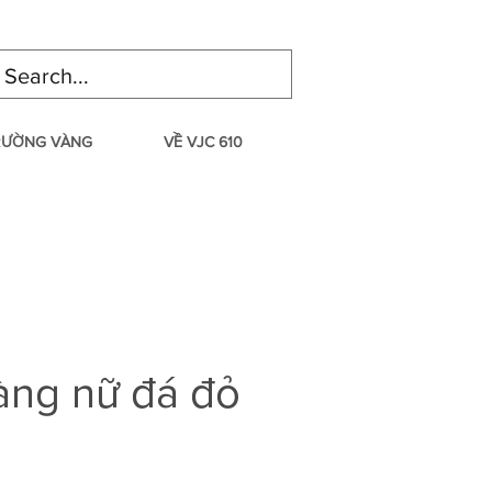
TRƯỜNG VÀNG
VỀ VJC 610
àng nữ đá đỏ