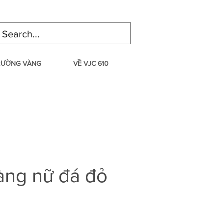
TRƯỜNG VÀNG
VỀ VJC 610
àng nữ đá đỏ