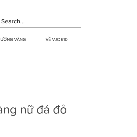
TRƯỜNG VÀNG
VỀ VJC 610
àng nữ đá đỏ