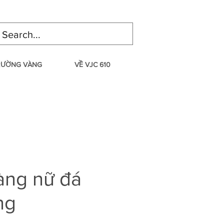
TRƯỜNG VÀNG
VỀ VJC 610
àng nữ đá
ng