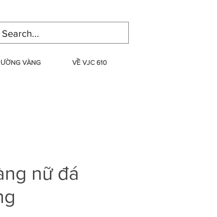
TRƯỜNG VÀNG
VỀ VJC 610
àng nữ đá
ng