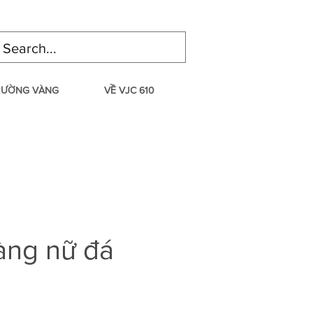
TRƯỜNG VÀNG
VỀ VJC 610
àng nữ đá