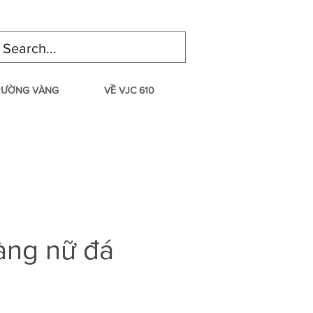
TRƯỜNG VÀNG
VỀ VJC 610
àng nữ đá