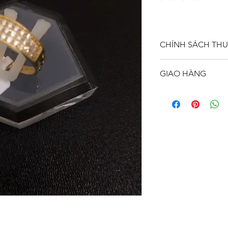
CHÍNH SÁCH THU
Công ty VJC 610 đ
GIAO HÀNG
trang sức đúng tu
phẩm đẹp hoàn thi
Nhân viên kinh do
phẩm bị lỗi, khác
khách hàng đến lấy
kinh doanh để chú
Đường số 11, Phư
thời cho Quý khác