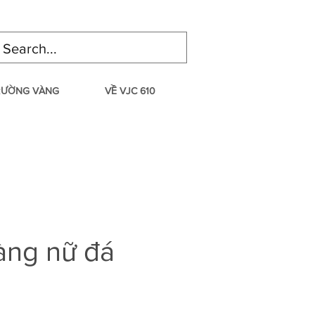
TRƯỜNG VÀNG
VỀ VJC 610
àng nữ đá