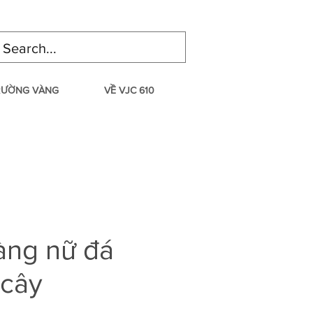
TRƯỜNG VÀNG
VỀ VJC 610
àng nữ đá
 cây