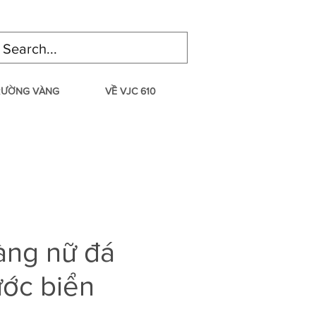
TRƯỜNG VÀNG
VỀ VJC 610
àng nữ đá
ớc biển