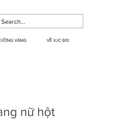
TRƯỜNG VÀNG
VỀ VJC 610
àng nữ hột