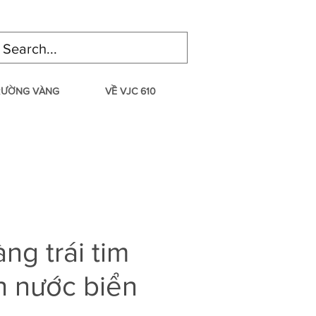
TRƯỜNG VÀNG
VỀ VJC 610
ng trái tim
h nước biển