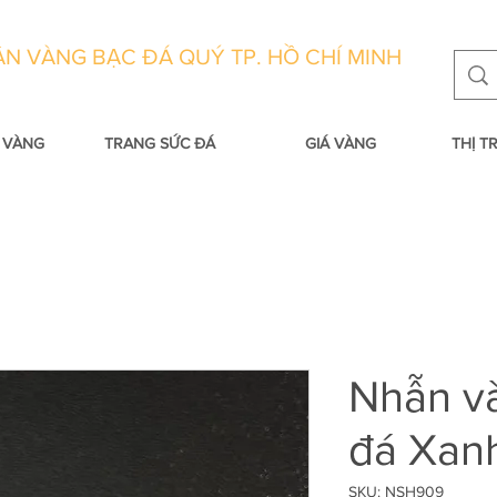
N VÀNG BẠC ĐÁ QUÝ TP. HỒ CHÍ MINH
 VÀNG
TRANG SỨC ĐÁ
GIÁ VÀNG
THỊ 
Nhẫn và
đá Xan
SKU: NSH909