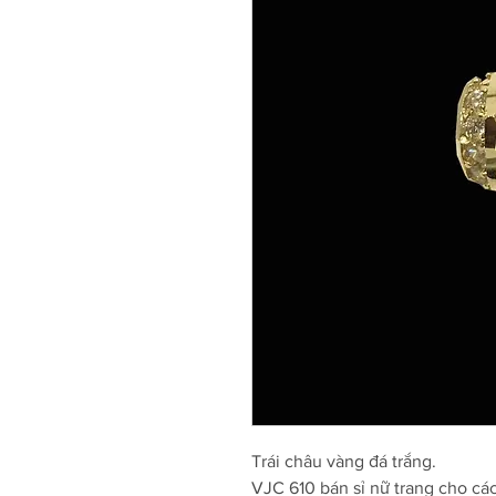
Trái châu vàng đá trắng.
VJC 610 bán sỉ nữ trang cho cá