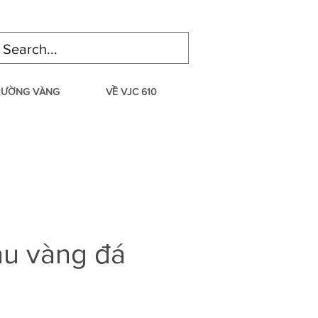
TRƯỜNG VÀNG
VỀ VJC 610
âu vàng đá